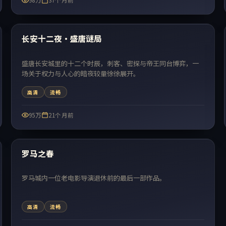
98万
37个月前
73:17
热门
长安十二夜·盛唐谜局
盛唐长安城里的十二个时辰，刺客、密探与帝王同台博弈，一
场关于权力与人心的暗夜较量徐徐展开。
高清
流畅
95万
21个月前
75:03
热门
罗马之春
罗马城内一位老电影导演退休前的最后一部作品。
高清
流畅