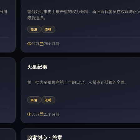
节排
警务处迎来史上最严重的权力倾斜，新旧两代警员在权谋与正
最后选择。
高清
流畅
60万
20个月前
99:49
最新
火星纪事
第一批火星殖民者第十年的日记，从希望到孤独的全景。
高清
流畅
85万
21个月前
73:17
最新
浪客剑心·终章