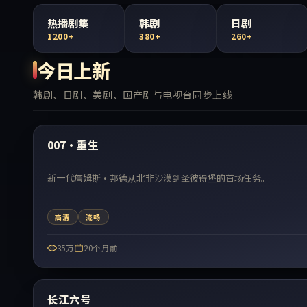
热播剧集
韩剧
日剧
1200+
380+
260+
今日上新
韩剧、日剧、美剧、国产剧与电视台同步上线
最新
007·重生
新一代詹姆斯·邦德从北非沙漠到圣彼得堡的首场任务。
高清
流畅
35万
20个月前
最新
长江六号