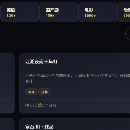
美剧
国产剧
电影
动
320+
450+
1000+
60
99:04
最新
江湖夜雨十年灯
一柄断剑串起十年前的命案，江湖夜雨里再无少年义气，只剩
算计。
高清
流畅
2.3万
20个月前
99:14
最新
寒战 III·终局