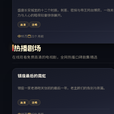
盛唐长安城里的十二个时辰，刺客、密探与帝王同台博弈，一场关
力与人心的暗夜较量徐徐展开。
高清
流畅
95万
21个月前
热播剧场
在线观看免费高清的电视剧，全网热播口碑剧集精选
43:43
热门
银座最后的霓虹
银座一家老酒吧关张前的最后一年，老主顾们的告别与新篇。
高清
流畅