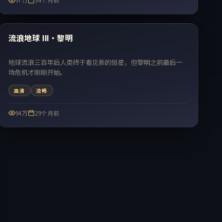
97万
34个月前
99:51
热门
流浪地球 III·黎明
地球流浪三百年后人类终于看见新的恒星，但黎明之前最后一
场危机才刚刚开始。
高清
流畅
94万
29个月前