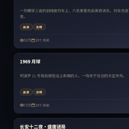
一列横穿三省的旧绿皮列车上，六名乘客先后离奇消失，列车员逐
查。
高清
流畅
53万
20个月前
最新
1969 月球
阿波罗 11 号背后那些没上新闻的人，一场关于信念的太空岁月。
高清
流畅
73万
20个月前
最新
长安十二夜·盛唐谜局