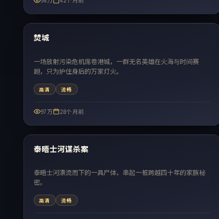
98万
42个月前
99:34
热门
焚城
一场放射污染危机席卷港城，一群无名英雄在火海与时间赛
跑，只为护住身后的万家灯火。
高清
流畅
97万
28个月前
51:13
热门
泰晤士河谋杀案
泰晤士河漂流而下的一具尸体，串起一桩跨越四十年的家族秘
密。
高清
流畅