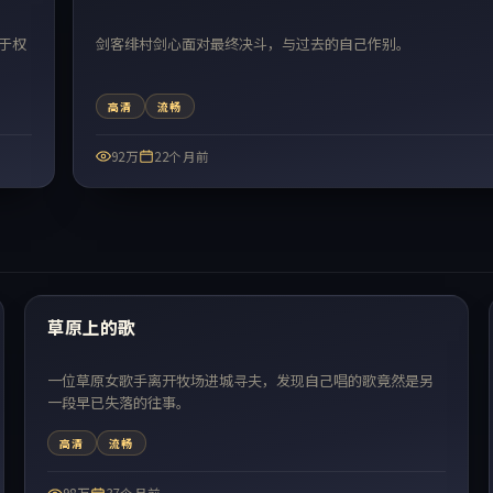
于权
剑客绯村剑心面对最终决斗，与过去的自己作别。
高清
流畅
92万
22个月前
99:06
热门
草原上的歌
一位草原女歌手离开牧场进城寻夫，发现自己唱的歌竟然是另
一段早已失落的往事。
高清
流畅