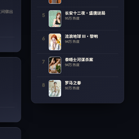
义间做出
长安十二夜·盛唐谜局
5
95万
热度
流浪地球 III·黎明
6
94万
热度
58:14
泰晤士河谋杀案
7
94万
热度
罗马之春
8
93万
热度
64:17