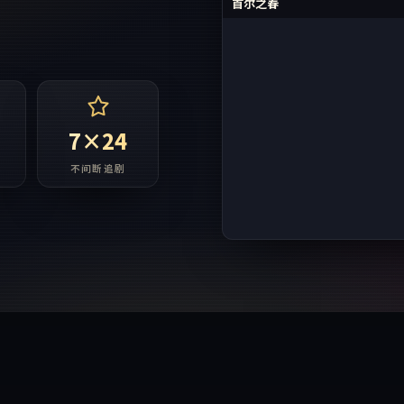
首尔之春
7×24
不间断追剧