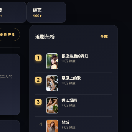
漫
综艺
0+
400+
查看更多
追剧热榜
全部
99:32
银座最后的霓虹
1
98万
热度
成年人的
草原上的歌
2
98万
热度
香江烟雨
3
97万
热度
99:22
焚城
4
97万
热度