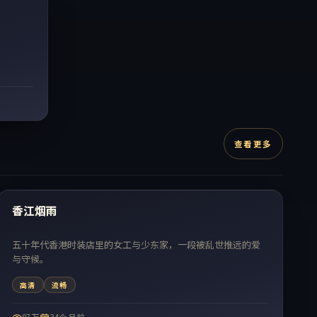
查看更多
73:03
热门
香江烟雨
五十年代香港时装店里的女工与少东家，一段被乱世推远的爱
与守候。
高清
流畅